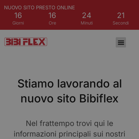
NUOVO SITO PRESTO ONLINE
16
16
24
20
Giorni
Ore
Minuti
Secondi
Stiamo lavorando al
nuovo sito Bibiflex
Nel frattempo trovi qui le
informazioni principali sui nostri