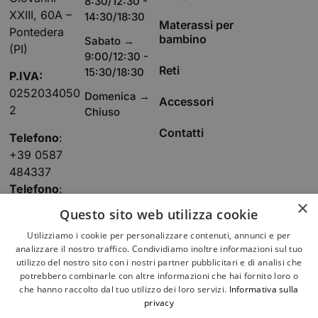
8:30/12:30 -
XXIII, 60A –
14:30/18:30
Materassi per
Pontedera
bambino
Sabato →
(PI)
9:00/12:30 -
Reti
15:30/18:30
P.IVA:
0252034050
Domenica →
Accessori
2
Chiuso
Contatti
Telefono
:
+39 0587
484337
Telefono
:
×
+39 338 805
Questo sito web utilizza cookie
8873
Utilizziamo i cookie per personalizzare contenuti, annunci e per
E-mail
:
analizzare il nostro traffico. Condividiamo inoltre informazioni sul tuo
bibiflex@bibif
utilizzo del nostro sito con i nostri partner pubblicitari e di analisi che
lex.it
potrebbero combinarle con altre informazioni che hai fornito loro o
che hanno raccolto dal tuo utilizzo dei loro servizi.
Informativa sulla
privacy